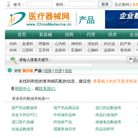
产品
首页
新器械
招商
代理
供求
企
内科
|
血液科
|
呼吸科
|
心内科
|
神经科
|
消化科
|
内分泌
|
妇产科
|
外科
|
口腔科
|
五官科
|
皮肤科
|
肛肠科
|
心胸科
|
泌尿科
|
骨伤科
|
请输入搜素关键字：
浏览
脑压板
产品
|
招商
|
代理
|
供应
未找到和您的查询相匹配的信息，建议您:
查看输入的文字是否有误
看
帮助中心
，或
联系我们
。
更多医药数据库检索>>
·
国产药品数据库
·
国产药品商品名
·
进口药品数据库
·
·
非处方药(OTC)
·
中药保护品种
·
药品行政保护
·
·
进口医疗器械
·
药包材产品
·
保健食品数据库
·
·
化妆品数据库
·
国家医保目录
·
药品说明书