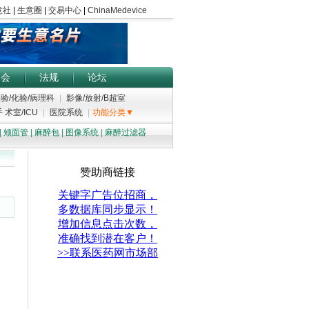
展会
法规
论坛
验/化验/病理科
|
影像/放射/B超室
 术室/ICU
|
医院系统
|
功能分类▼
|
颊面管
|
麻醉包
|
图像系统
|
麻醉过滤器