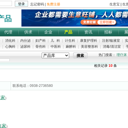
产品
代理
供求
企业
产品
资讯
招标
科
|
消化科
|
内分泌
|
妇产科
|
儿 科
|
计生科
|
康复护理科
|
注射/输液室
|
实
科
|
心胸科
|
泌尿科
|
骨伤科
|
中医科
|
麻醉科
|
美容整形科
|
消毒/清洁室
|
手
热门搜索：
理疗床
相关记录
10
条
联系电话：0938-2736580
1家
)
1家
)