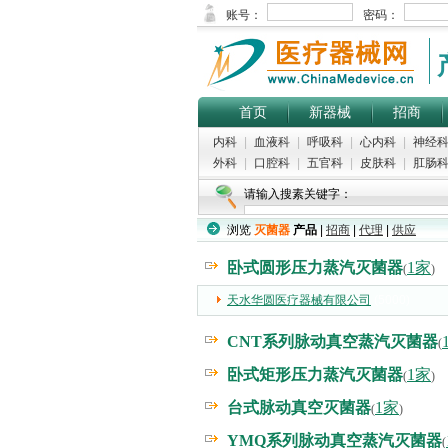
首页
新器械
招商
内科
|
血液科
|
呼吸科
|
心内科
|
神经
外科
|
口腔科
|
五官科
|
皮肤科
|
肛肠
请输入搜素关键字：
浏览
灭菌器
产品
|
招商
|
代理
|
供应
卧式圆形压力蒸汽灭菌器
1家
(
)
天水华圆医疗器械有限公司
(5000)
CNT系列脉动真空蒸汽灭菌器
(
卧式矩形压力蒸汽灭菌器
1家
(
)
台式脉动真空灭菌器
1家
(
)
YMQ系列脉动真空蒸汽灭菌器
(