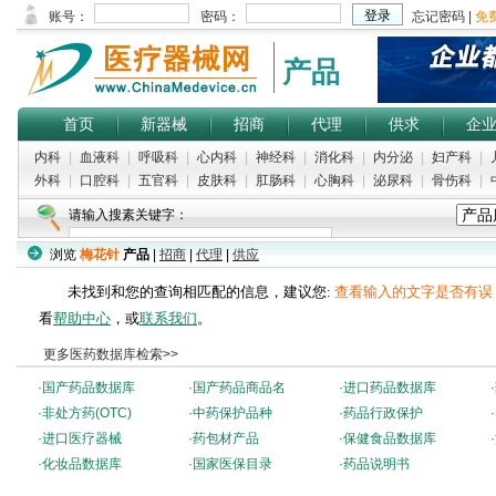
产品
首页
新器械
招商
代理
供求
企
内科
|
血液科
|
呼吸科
|
心内科
|
神经科
|
消化科
|
内分泌
|
妇产科
|
外科
|
口腔科
|
五官科
|
皮肤科
|
肛肠科
|
心胸科
|
泌尿科
|
骨伤科
|
请输入搜素关键字：
浏览
梅花针
产品
|
招商
|
代理
|
供应
未找到和您的查询相匹配的信息，建议您:
查看输入的文字是否有误
看
帮助中心
，或
联系我们
。
更多医药数据库检索>>
·
国产药品数据库
·
国产药品商品名
·
进口药品数据库
·
·
非处方药(OTC)
·
中药保护品种
·
药品行政保护
·
·
进口医疗器械
·
药包材产品
·
保健食品数据库
·
·
化妆品数据库
·
国家医保目录
·
药品说明书