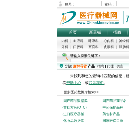
首页
新器械
招商
内科
|
血液科
|
呼吸科
|
心内科
|
神经
外科
|
口腔科
|
五官科
|
皮肤科
|
肛肠
请输入搜素关键字：
浏览
麻醉导管
产品
|
招商
|
代理
|
供应
未找到和您的查询相匹配的信息，建
看
帮助中心
，或
联系我们
。
更多医药数据库检索>>
·
国产药品数据库
·
国产药品商品名
·
非处方药(OTC)
·
中药保护品种
·
进口医疗器械
·
药包材产品
·
化妆品数据库
·
国家医保目录