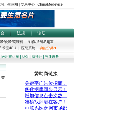
展会
法规
论坛
验/化验/病理科
|
影像/放射/B超室
 术室/ICU
|
医院系统
|
功能分类▼
|
医用转运车
|
肠钳
|
脑神经
|
补牙设备
；查