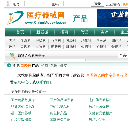
产品
首页
新器械
招商
代理
供求
企
内科
|
血液科
|
呼吸科
|
心内科
|
神经科
|
消化科
|
内分泌
|
妇产科
|
外科
|
口腔科
|
五官科
|
皮肤科
|
肛肠科
|
心胸科
|
泌尿科
|
骨伤科
|
请输入搜素关键字：
浏览
口腔包
产品
|
招商
|
代理
|
供应
未找到和您的查询相匹配的信息，建议您:
查看输入的文字是否有误
看
帮助中心
，或
联系我们
。
更多医药数据库检索>>
·
国产药品数据库
·
国产药品商品名
·
进口药品数据库
·
·
非处方药(OTC)
·
中药保护品种
·
药品行政保护
·
·
进口医疗器械
·
药包材产品
·
保健食品数据库
·
·
化妆品数据库
·
国家医保目录
·
药品说明书