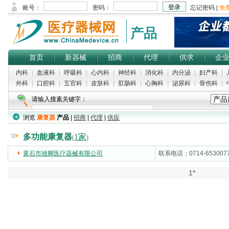
产品
首页
新器械
招商
代理
供求
企
内科
|
血液科
|
呼吸科
|
心内科
|
神经科
|
消化科
|
内分泌
|
妇产科
|
外科
|
口腔科
|
五官科
|
皮肤科
|
肛肠科
|
心胸科
|
泌尿科
|
骨伤科
|
请输入搜素关键字：
浏览
康复器
产品
|
招商
|
代理
|
供应
多功能康复器
1家
(
)
黄石市雄卿医疗器械有限公司
(5000)
联系电话：0714-653007
1*