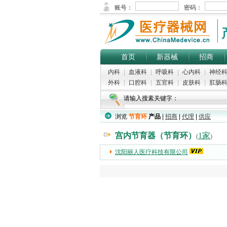
首页
新器械
招商
内科
|
血液科
|
呼吸科
|
心内科
|
神经
外科
|
口腔科
|
五官科
|
皮肤科
|
肛肠
请输入搜素关键字：
浏览
节育环
产品
|
招商
|
代理
|
供应
宫内节育器（节育环）
1家
(
)
沈阳丽人医疗科技有限公司
(5000)