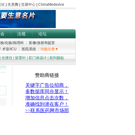
展会
法规
论坛
验/化验/病理科
|
影像/放射/B超室
 术室/ICU
|
医院系统
|
功能分类▼
|
光谱仪
|
留置针
|
肛门体温计
|
前列腺贴