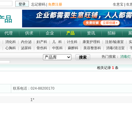
产品
代理
供求
企业
产品
资讯
招标
科
|
消化科
|
内分泌
|
妇产科
|
儿 科
|
计生科
|
康复护理科
|
注射/输液室
|
实
科
|
心胸科
|
泌尿科
|
骨伤科
|
中医科
|
麻醉科
|
美容整形科
|
消毒/清洁室
|
手
热门搜索：
消毒灯
相关记录
1
条
联系电话：024-88200170
1*