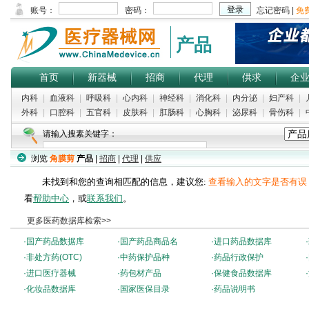
产品
首页
新器械
招商
代理
供求
企
内科
|
血液科
|
呼吸科
|
心内科
|
神经科
|
消化科
|
内分泌
|
妇产科
|
外科
|
口腔科
|
五官科
|
皮肤科
|
肛肠科
|
心胸科
|
泌尿科
|
骨伤科
|
请输入搜素关键字：
浏览
角膜剪
产品
|
招商
|
代理
|
供应
未找到和您的查询相匹配的信息，建议您:
查看输入的文字是否有误
看
帮助中心
，或
联系我们
。
更多医药数据库检索>>
·
国产药品数据库
·
国产药品商品名
·
进口药品数据库
·
·
非处方药(OTC)
·
中药保护品种
·
药品行政保护
·
·
进口医疗器械
·
药包材产品
·
保健食品数据库
·
·
化妆品数据库
·
国家医保目录
·
药品说明书