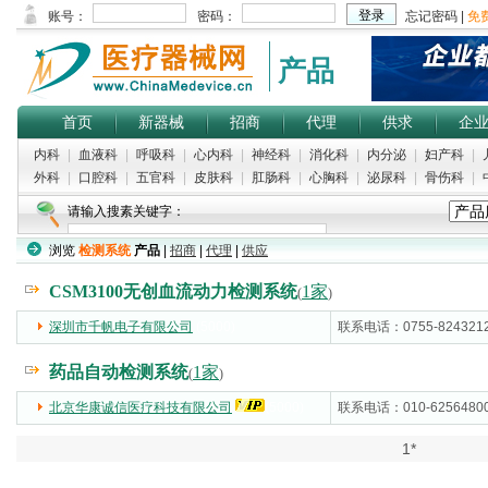
产品
首页
新器械
招商
代理
供求
企
内科
|
血液科
|
呼吸科
|
心内科
|
神经科
|
消化科
|
内分泌
|
妇产科
|
外科
|
口腔科
|
五官科
|
皮肤科
|
肛肠科
|
心胸科
|
泌尿科
|
骨伤科
|
请输入搜素关键字：
浏览
检测系统
产品
|
招商
|
代理
|
供应
CSM3100无创血流动力检测系统
1家
(
)
深圳市千帆电子有限公司
(5000)
联系电话：0755-824321
药品自动检测系统
1家
(
)
北京华康诚信医疗科技有限公司
(5000)
联系电话：010-62564800
1*