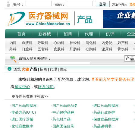
产品
首页
新器械
招商
代理
供求
企
内科
|
血液科
|
呼吸科
|
心内科
|
神经科
|
消化科
|
内分泌
|
妇产科
|
外科
|
口腔科
|
五官科
|
皮肤科
|
肛肠科
|
心胸科
|
泌尿科
|
骨伤科
|
请输入搜素关键字：
浏览
火罐
产品
|
招商
|
代理
|
供应
未找到和您的查询相匹配的信息，建议您:
查看输入的文字是否有误
看
帮助中心
，或
联系我们
。
更多医药数据库检索>>
·
国产药品数据库
·
国产药品商品名
·
进口药品数据库
·
·
非处方药(OTC)
·
中药保护品种
·
药品行政保护
·
·
进口医疗器械
·
药包材产品
·
保健食品数据库
·
·
化妆品数据库
·
国家医保目录
·
药品说明书