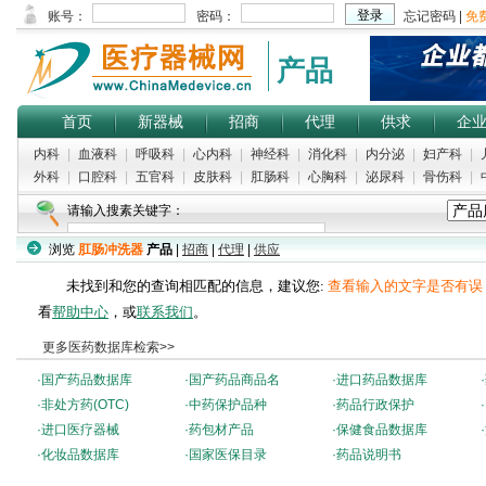
产品
首页
新器械
招商
代理
供求
企
内科
|
血液科
|
呼吸科
|
心内科
|
神经科
|
消化科
|
内分泌
|
妇产科
|
外科
|
口腔科
|
五官科
|
皮肤科
|
肛肠科
|
心胸科
|
泌尿科
|
骨伤科
|
请输入搜素关键字：
浏览
肛肠冲洗器
产品
|
招商
|
代理
|
供应
热门搜索：
尿道扩张器
|
经络贴
|
麻醉蒸发器
|
消化道镜
|
整形螺钉
未找到和您的查询相匹配的信息，建议您:
查看输入的文字是否有误
看
帮助中心
，或
联系我们
。
更多医药数据库检索>>
·
国产药品数据库
·
国产药品商品名
·
进口药品数据库
·
·
非处方药(OTC)
·
中药保护品种
·
药品行政保护
·
·
进口医疗器械
·
药包材产品
·
保健食品数据库
·
·
化妆品数据库
·
国家医保目录
·
药品说明书