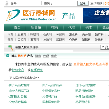
产品
首页
新器械
招商
代理
供求
企
内科
|
血液科
|
呼吸科
|
心内科
|
神经科
|
消化科
|
内分泌
|
妇产科
|
外科
|
口腔科
|
五官科
|
皮肤科
|
肛肠科
|
心胸科
|
泌尿科
|
骨伤科
|
请输入搜素关键字：
浏览
敷料贴
产品
|
招商
|
代理
|
供应
未找到和您的查询相匹配的信息，建议您:
查看输入的文字是否有误
看
帮助中心
，或
联系我们
。
更多医药数据库检索>>
·
国产药品数据库
·
国产药品商品名
·
进口药品数据库
·
·
非处方药(OTC)
·
中药保护品种
·
药品行政保护
·
·
进口医疗器械
·
药包材产品
·
保健食品数据库
·
·
化妆品数据库
·
国家医保目录
·
药品说明书