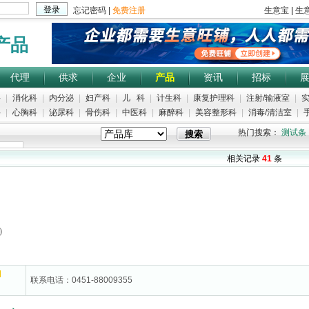
产品
代理
供求
企业
产品
资讯
招标
科
|
消化科
|
内分泌
|
妇产科
|
儿 科
|
计生科
|
康复护理科
|
注射/输液室
|
实
科
|
心胸科
|
泌尿科
|
骨伤科
|
中医科
|
麻醉科
|
美容整形科
|
消毒/清洁室
|
手
热门搜索：
测试条
相关记录
41
条
)
联系电话：0451-88009355