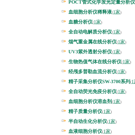
POCT管式化学发光定量分析仪
血细胞分析仪稀释液
1家
(
)
血糖分析仪
1家
(
)
全自动电解质分析仪
1家
(
)
烟气重金属在线分析仪
1家
(
)
UV3紫外透射分析仪
1家
(
)
生物热值气体在线分析仪
1家
(
)
经颅多普勒血流分析仪
1家
(
)
精子采集分析仪SW-3700系列
1
(
全自动荧光免疫分析仪
1家
(
)
血细胞分析仪溶血剂
1家
(
)
精子质量分析仪
1家
(
)
半自动生化分析仪
1家
(
)
血液细胞分析仪
1家
(
)