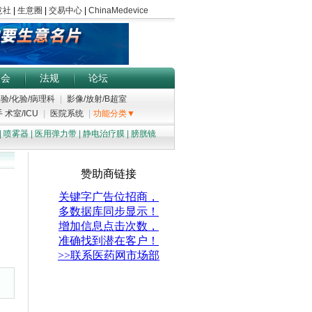
展会
法规
论坛
验/化验/病理科
|
影像/放射/B超室
 术室/ICU
|
医院系统
|
功能分类▼
|
喷雾器
|
医用弹力带
|
静电治疗膜
|
膀胱镜