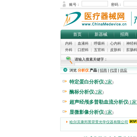
首页
新器械
招商
内科
|
血液科
|
呼吸科
|
心内科
|
神经
外科
|
口腔科
|
五官科
|
皮肤科
|
肛肠
请输入搜素关键字：
浏览
分析仪
产品
|
招商
|
代理
|
供应
特定蛋白分析仪
2家
(
)
酶标分析仪
2家
(
)
超声经颅多普勒血流分析仪
1家
(
显微影像分析仪
1家
(
)
哈尔滨康邦黑背景光学仪器有限公司
(5000)