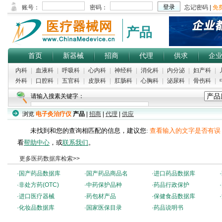
产品
首页
新器械
招商
代理
供求
企
内科
|
血液科
|
呼吸科
|
心内科
|
神经科
|
消化科
|
内分泌
|
妇产科
|
外科
|
口腔科
|
五官科
|
皮肤科
|
肛肠科
|
心胸科
|
泌尿科
|
骨伤科
|
请输入搜素关键字：
浏览
电子灸治疗仪
产品
|
招商
|
代理
|
供应
未找到和您的查询相匹配的信息，建议您:
查看输入的文字是否有误
看
帮助中心
，或
联系我们
。
更多医药数据库检索>>
·
国产药品数据库
·
国产药品商品名
·
进口药品数据库
·
·
非处方药(OTC)
·
中药保护品种
·
药品行政保护
·
·
进口医疗器械
·
药包材产品
·
保健食品数据库
·
·
化妆品数据库
·
国家医保目录
·
药品说明书