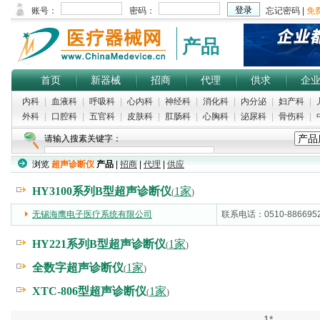
产品
首页
新器械
招商
代理
供求
企
内科
|
血液科
|
呼吸科
|
心内科
|
神经科
|
消化科
|
内分泌
|
妇产科
|
外科
|
口腔科
|
五官科
|
皮肤科
|
肛肠科
|
心胸科
|
泌尿科
|
骨伤科
|
请输入搜素关键字：
浏览
超声诊断仪
产品
|
招商
|
代理
|
供应
HY3100系列B型超声诊断仪
1家
(
)
无锡海鹰电子医疗系统有限公司
(5000)
联系电话：0510-886695
HY221系列B型超声诊断仪
1家
(
)
全数字超声诊断仪
1家
(
)
XTC-806型超声诊断仪
1家
(
)
1*