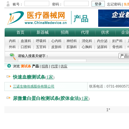
产品
首页
新器械
招商
代理
供求
企
内科
|
血液科
|
呼吸科
|
心内科
|
神经科
|
消化科
|
内分泌
|
妇产科
|
外科
|
口腔科
|
五官科
|
皮肤科
|
肛肠科
|
心胸科
|
泌尿科
|
骨伤科
|
请输入搜素关键字：
浏览
测试条
产品
|
招商
|
代理
|
供应
快速血糖测试条
1家
(
)
三诺生物传感股份有限公司
(5000)
联系电话：0731-899357
尿微量白蛋白检测试条(胶体金法)
1家
(
)
1*