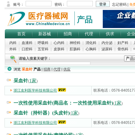
产品
首页
新器械
招商
代理
供求
企
内科
|
血液科
|
呼吸科
|
心内科
|
神经科
|
消化科
|
内分泌
|
妇产科
|
外科
|
口腔科
|
五官科
|
皮肤科
|
肛肠科
|
心胸科
|
泌尿科
|
骨伤科
|
请输入搜素关键字：
浏览
采血针
产品
|
招商
|
代理
|
供应
采血针
1家
(
)
浙江友利医学科技有限公司
(5000)
联系电话：0576-840517
一次性使用采血针(商品名：一次性使用采血针)
1家
(
)
采血针（持针器）(头皮针)
1家
(
)
浙江友利医学科技有限公司
(5000)
联系电话：0576-840517