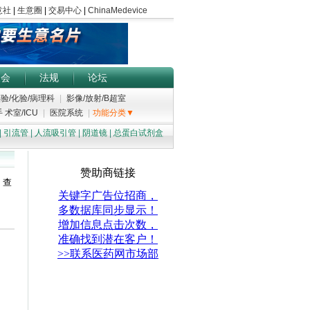
展会
法规
论坛
验/化验/病理科
|
影像/放射/B超室
 术室/ICU
|
医院系统
|
功能分类▼
|
引流管
|
人流吸引管
|
阴道镜
|
总蛋白试剂盒
；查