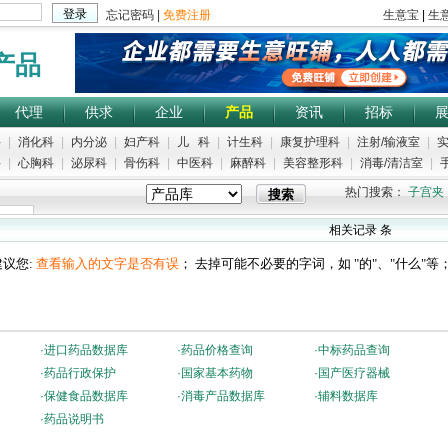
产品
代理
供求
企业
产品
资讯
招标
科
|
消化科
|
内分泌
|
妇产科
|
儿 科
|
计生科
|
康复护理科
|
注射/输液室
|
实
科
|
心胸科
|
泌尿科
|
骨伤科
|
中医科
|
麻醉科
|
美容整形科
|
消毒/清洁室
|
手
热门搜索：
子宫夹
相关记录
条
议您:
查看输入的文字是否有误
； 去掉可能不必要的字词，如 "的"、"什么"等
·
进口药品数据库
·
药品价格查询
·
中标药品查询
·
药品行政保护
·
国家基本药物
·
国产医疗器械
·
保健食品数据库
·
消毒产品数据库
·
辅料数据库
·
药品说明书