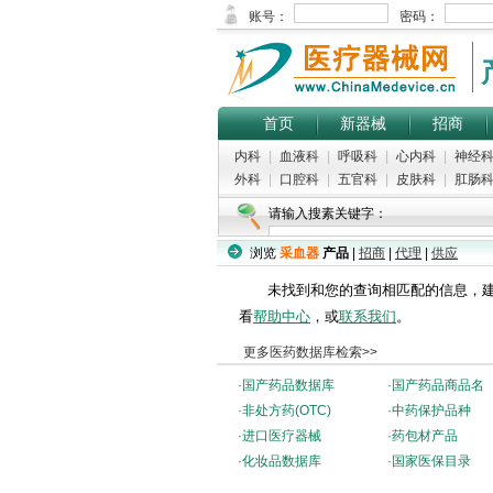
首页
新器械
招商
内科
|
血液科
|
呼吸科
|
心内科
|
神经
外科
|
口腔科
|
五官科
|
皮肤科
|
肛肠
请输入搜素关键字：
浏览
采血器
产品
|
招商
|
代理
|
供应
未找到和您的查询相匹配的信息，建
看
帮助中心
，或
联系我们
。
更多医药数据库检索>>
·
国产药品数据库
·
国产药品商品名
·
非处方药(OTC)
·
中药保护品种
·
进口医疗器械
·
药包材产品
·
化妆品数据库
·
国家医保目录