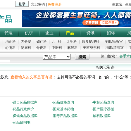
产品
代理
供求
企业
产品
资讯
招标
科
|
消化科
|
内分泌
|
妇产科
|
儿 科
|
计生科
|
康复护理科
|
注射/输液室
|
实
科
|
心胸科
|
泌尿科
|
骨伤科
|
中医科
|
麻醉科
|
美容整形科
|
消毒/清洁室
|
手
热门搜索：
容手术
相关记录
条
议您:
查看输入的文字是否有误
； 去掉可能不必要的字词，如 "的"、"什么"等
·
进口药品数据库
·
药品价格查询
·
中标药品查询
·
药品行政保护
·
国家基本药物
·
国产医疗器械
·
保健食品数据库
·
消毒产品数据库
·
辅料数据库
·
药品说明书