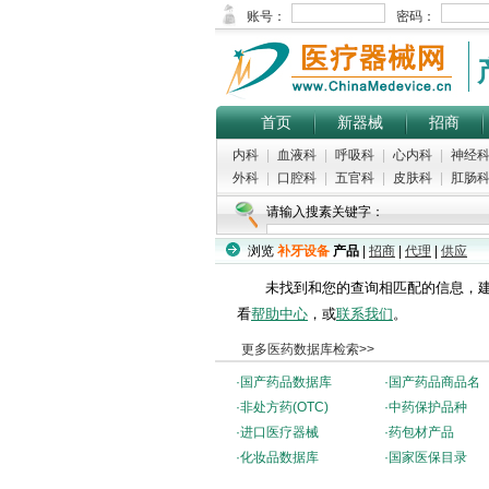
首页
新器械
招商
内科
|
血液科
|
呼吸科
|
心内科
|
神经
外科
|
口腔科
|
五官科
|
皮肤科
|
肛肠
请输入搜素关键字：
浏览
补牙设备
产品
|
招商
|
代理
|
供应
未找到和您的查询相匹配的信息，建
看
帮助中心
，或
联系我们
。
更多医药数据库检索>>
·
国产药品数据库
·
国产药品商品名
·
非处方药(OTC)
·
中药保护品种
·
进口医疗器械
·
药包材产品
·
化妆品数据库
·
国家医保目录