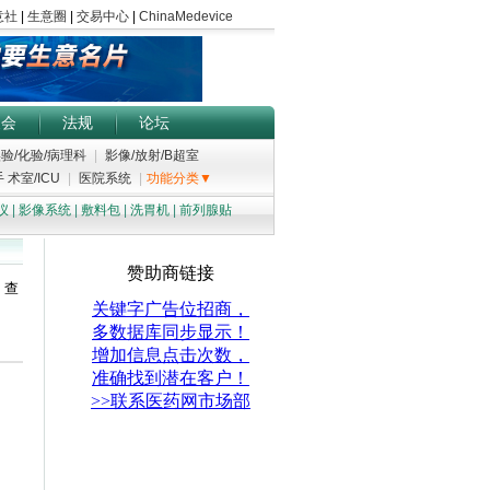
展会
法规
论坛
验/化验/病理科
|
影像/放射/B超室
 术室/ICU
|
医院系统
|
功能分类▼
仪
|
影像系统
|
敷料包
|
洗胃机
|
前列腺贴
；查