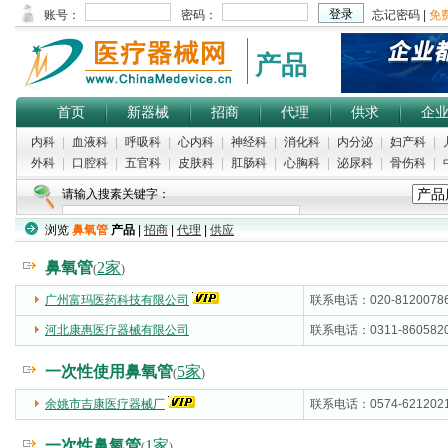
产品
首页
新器械
招商
代理
供求
企
内科
|
血液科
|
呼吸科
|
心内科
|
神经科
|
消化科
|
内分泌
|
妇产科
|
外科
|
口腔科
|
五官科
|
皮肤科
|
肛肠科
|
心胸科
|
泌尿科
|
骨伤科
|
请输入搜素关键字：
浏览
鼻氧管
产品
|
招商
|
代理
|
供应
鼻氧管
2家
(
)
广州富玛医药科技有限公司
(5000)
联系电话：020-8120078
河北康惠医疗器械有限公司
(5000)
联系电话：0311-860582
一次性使用鼻氧管
5家
(
)
余姚市吉康医疗器械厂
(5000)
联系电话：0574-621202
一次性鼻氧管
1家
(
)