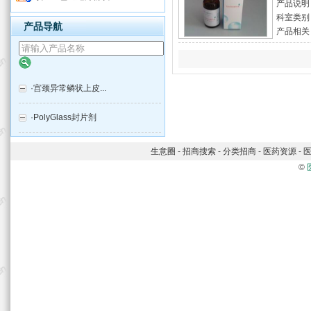
产品说明
YZB/皖合
科室类别
产品导航
产品相关
·
宫颈异常鳞状上皮...
·
PolyGlass封片剂
生意圈
-
招商搜索
-
分类招商
-
医药资源
-
©