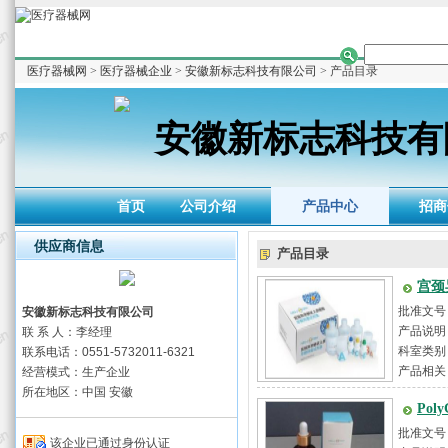
医疗器械网
>
医疗器械企业
>
安徽新标志科技有限公司
> 产品目录
安徽新标志科技有
首页
公司介绍
产品中心
招商
供应商信息
产品目录
宫颈
批准文号：
安徽新标志科技有限公司
产品说明
联 系 人：李经理
包括固定缓
科室类别
联系电话：0551-5732011-6321
产品相关
经营模式：生产企业
所在地区：中国 安徽
Pol
批准文号：
该企业已通过身份认证