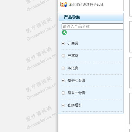
该企业已通过身份认证
产品导航
·
开塞露
·
开塞露
·
冻疮膏
·
麝香壮骨膏
·
麝香壮骨膏
·
伤痹通酊