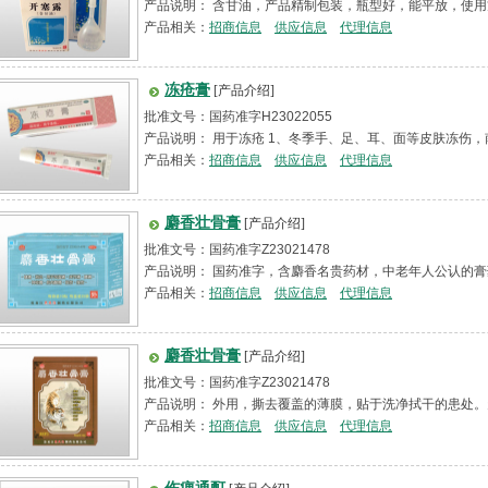
产品说明： 含甘油，产品精制包装，瓶型好，能平放，使用
产品相关：
招商信息
供应信息
代理信息
冻疮膏
[产品介绍]
批准文号：国药准字H23022055
产品说明： 用于冻疮 1、冬季手、足、耳、面等皮肤冻伤，
伤...
产品相关：
招商信息
供应信息
代理信息
麝香壮骨膏
[产品介绍]
批准文号：国药准字Z23021478
产品说明： 国药准字，含麝香名贵药材，中老年人公认的
痛，神经痛，肌肉...
产品相关：
招商信息
供应信息
代理信息
麝香壮骨膏
[产品介绍]
批准文号：国药准字Z23021478
产品说明： 外用，撕去覆盖的薄膜，贴于洗净拭干的患处
产品相关：
招商信息
供应信息
代理信息