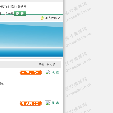
械产品
|
医疗器械网
业
产品
加入收藏夹
共有
6
条记录
询 盘
便。
询 盘