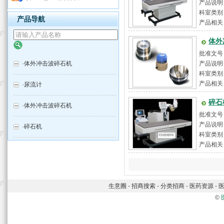
产品说明
心控制台、
科室类别
产品导航
产品相关
体外
批准文号：
·
体外冲击波碎石机
产品说明
流)；冲击
科室类别
产品相关
·
尿流计
碎石
·
体外冲击波碎石机
批准文号：
产品说明
·
碎石机
击波源为电
科室类别
产品相关
生意圈
-
招商搜索
-
分类招商
-
医药资源
-
©