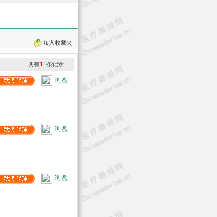
加入收藏夹
共有
11
条记录
询 盘
询 盘
询 盘