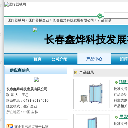
医疗器械网
>
医疗器械企业
>
长春鑫烨科技发展有限公司
> 产品目录
长春鑫烨科技发展
首页
公司介绍
产品中心
招商
供应商信息
产品目录
U型
批准文号
长春鑫烨科技发展有限公司
产品说明
联 系 人：王总
特...
科室类别
联系电话：0431-86134610
产品相关
经营模式：生产企业
所在地区：中国 吉林
屏风
批准文号
该企业已通过身份认证