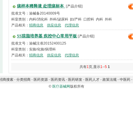
痰样本稀释液 处理痰标本
[产品介绍]
批准文号：渝械备20140009号
科室类别：内科/消化科 外科/泌尿科 妇/产科 口腔科 内科 外科
产品相关：
招商信息
供应信息
代理信息
SS琼脂培养基 疾控中心常用平板
[产品介绍]
批准文号：渝械注准20152400125
科室类别：实验/化验/病理科
产品相关：
招商信息
供应信息
代理信息
共有
1
页,显示
1
--
5
1
招商搜索
-
分类招商
-
医药资源
-
医药资讯
-
医药研发
-
医药人才
-
政策法规
-
中医药
©
医疗器械网
版权所有