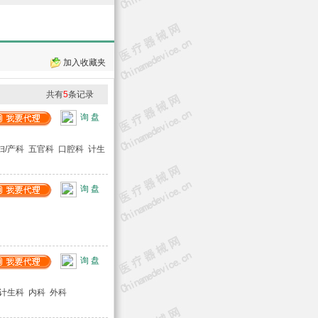
加入收藏夹
共有
5
条记录
询 盘
妇/产科 五官科 口腔科 计生
询 盘
询 盘
 计生科 内科 外科