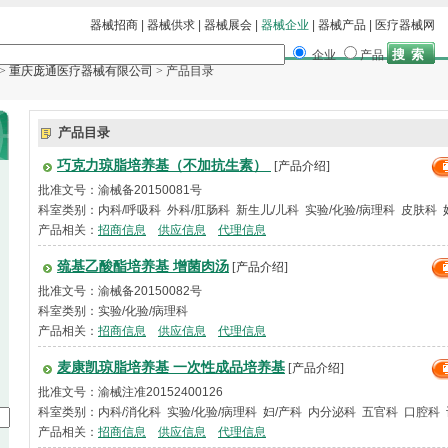
器械招商
|
器械供求
|
器械展会
|
器械企业
|
器械产品
|
医疗器械网
企业
产品
>
重庆庞通医疗器械有限公司
> 产品目录
产品目录
巧克力琼脂培养基（不加抗生素）
[产品介绍]
批准文号：渝械备20150081号
科室类别：内科/呼吸科 外科/肛肠科 新生儿/儿科 实验/化验/病理科 皮肤科 
科 内科 外科
产品相关：
招商信息
供应信息
代理信息
巯基乙酸酯培养基 增菌肉汤
[产品介绍]
批准文号：渝械备20150082号
科室类别：实验/化验/病理科
产品相关：
招商信息
供应信息
代理信息
麦康凯琼脂培养基 一次性成品培养基
[产品介绍]
批准文号：渝械注准20152400126
科室类别：内科/消化科 实验/化验/病理科 妇/产科 内分泌科 五官科 口腔科
产品相关：
招商信息
供应信息
代理信息