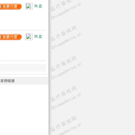
询 盘
询 盘
-
友情链接