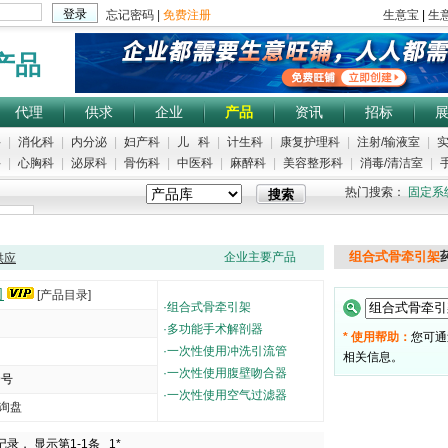
产品
代理
供求
企业
产品
资讯
招标
科
|
消化科
|
内分泌
|
妇产科
|
儿 科
|
计生科
|
康复护理科
|
注射/输液室
|
实
科
|
心胸科
|
泌尿科
|
骨伤科
|
中医科
|
麻醉科
|
美容整形科
|
消毒/清洁室
|
手
热门搜索：
固定系
组合式骨牵引架
企业主要产品
供应
司
[产品目录]
·
组合式骨牵引架
·
多功能手术解剖器
* 使用帮助：
您可通
·
一次性使用冲洗引流管
相关信息。
·
一次性使用腹壁吻合器
9号
·
一次性使用空气过滤器
询盘
5000
记录， 显示第1-1条
1*