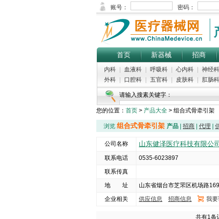
首页
新器械
招商
内科
|
血液科
|
呼吸科
|
心内科
|
神经
外科
|
口腔科
|
五官科
|
皮肤科
|
肛肠
请输入搜素关键字：
您的位置：
首页
>
产品大全
> 组合式骨牵引架
组合式骨牵引架
浏览
产品
|
招商
|
代理
|
山东健泽医疗科技有限公
公司名称
联系电话
0535-6023897
联系传真
地 址
山东省烟台市芝罘区机场路16
企业相关
供应信息
招商信息
我要
共有1条