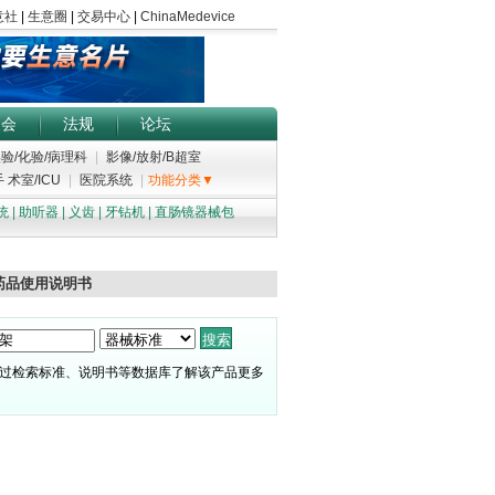
展会
法规
论坛
验/化验/病理科
|
影像/放射/B超室
 术室/ICU
|
医院系统
|
功能分类▼
统
|
助听器
|
义齿
|
牙钻机
|
直肠镜器械包
药品使用说明书
过检索标准、说明书等数据库了解该产品更多