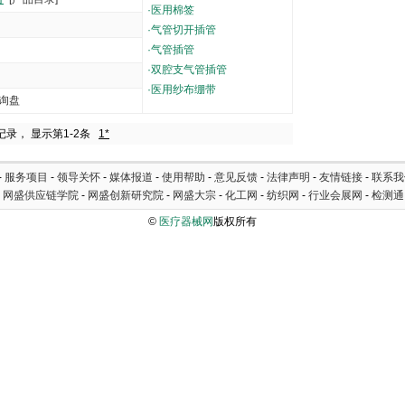
·
医用棉签
·
气管切开插管
·
气管插管
·
双腔支气管插管
·
医用纱布绷带
询盘
5000
记录， 显示第1-2条
1*
-
服务项目
-
领导关怀
-
媒体报道
-
使用帮助
-
意见反馈
-
法律声明
-
友情链接
-
联系我
-
网盛供应链学院
-
网盛创新研究院
-
网盛大宗
-
化工网
-
纺织网
-
行业会展网
-
检测通
©
医疗器械网
版权所有