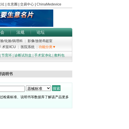
展会
法规
论坛
验/化验/病理科
|
影像/放射/B超室
 术室/ICU
|
医院系统
|
功能分类▼
|
节育环
|
诊断试剂盒
|
手术室净化
|
敷料包
用说明书
过检索标准、说明书等数据库了解该产品更多