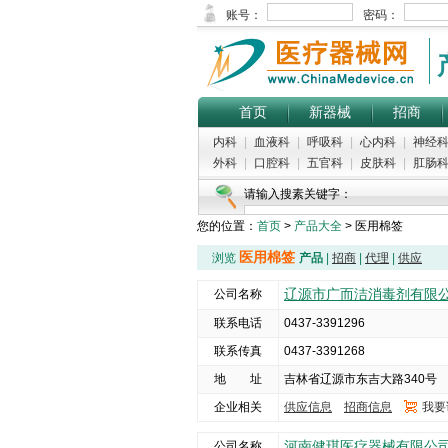
首页
新器械
招商
内科
|
血液科
|
呼吸科
|
心内科
|
神经
外科
|
口腔科
|
五官科
|
皮肤科
|
肛肠
请输入搜素关键字：
您的位置：
首页
>
产品大全
> 医用棉签
医用棉签
浏览
产品
|
招商
|
代理
|
供应
辽源市广而洁消毒剂有限
公司名称
联系电话
0437-3391296
联系传真
0437-3391268
地 址
吉林省辽源市东吉大路340号
企业相关
供应信息
招商信息
我要
河南健琪医疗器械有限公
公司名称