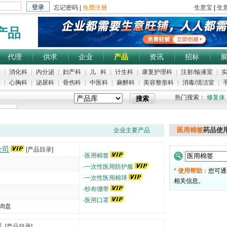
产品
代理
供求
企业
产品
资讯
招标
科
|
消化科
|
内分泌
|
妇产科
|
儿 科
|
计生科
|
康复护理科
|
注射/输液室
|
实
科
|
心胸科
|
泌尿科
|
骨伤科
|
中医科
|
麻醉科
|
美容整形科
|
消毒/清洁室
|
手
热门搜索：
修复体
医用棉签
药品使
企业主要产品
公司
[产品目录]
·
医用棉签
·
一次性医用防护服
* 使用帮助：
您可通
·
一次性医用棉球
相关信息。
·
纱布绷带
·
医用口罩
询盘
5000
司
[产品目录]