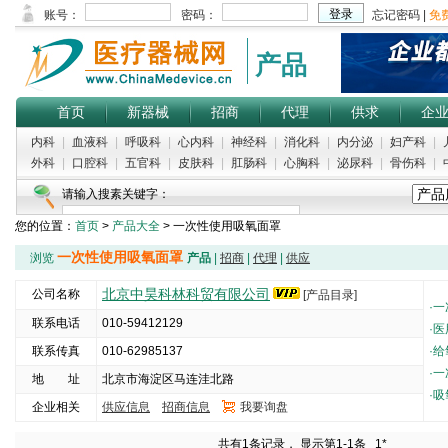
产品
首页
新器械
招商
代理
供求
企
内科
|
血液科
|
呼吸科
|
心内科
|
神经科
|
消化科
|
内分泌
|
妇产科
|
外科
|
口腔科
|
五官科
|
皮肤科
|
肛肠科
|
心胸科
|
泌尿科
|
骨伤科
|
请输入搜素关键字：
您的位置：
首页
>
产品大全
> 一次性使用吸氧面罩
一次性使用吸氧面罩
浏览
产品
|
招商
|
代理
|
供应
北京中昊科林科贸有限公司
公司名称
[产品目录]
·
一
联系电话
010-59412129
·
医
联系传真
010-62985137
·
给
·
一
地 址
北京市海淀区马连洼北路
·
吸
企业相关
供应信息
招商信息
我要询盘
5000
共有1条记录， 显示第1-1条
1*