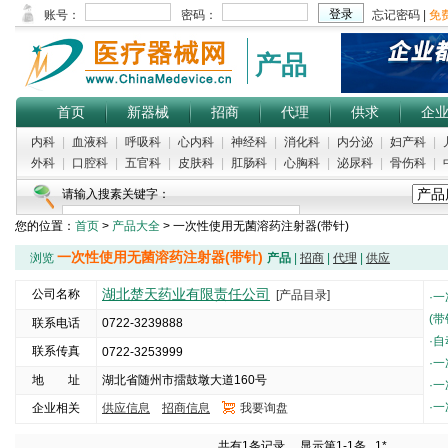
产品
首页
新器械
招商
代理
供求
企
内科
|
血液科
|
呼吸科
|
心内科
|
神经科
|
消化科
|
内分泌
|
妇产科
|
外科
|
口腔科
|
五官科
|
皮肤科
|
肛肠科
|
心胸科
|
泌尿科
|
骨伤科
|
请输入搜素关键字：
您的位置：
首页
>
产品大全
> 一次性使用无菌溶药注射器(带针)
一次性使用无菌溶药注射器(带针)
浏览
产品
|
招商
|
代理
|
供应
湖北楚天药业有限责任公司
公司名称
[产品目录]
·
一
(带
联系电话
0722-3239888
·
自
联系传真
0722-3253999
·
一
地 址
湖北省随州市擂鼓墩大道160号
·
一
·
一
企业相关
供应信息
招商信息
我要询盘
5000
共有1条记录， 显示第1-1条
1*