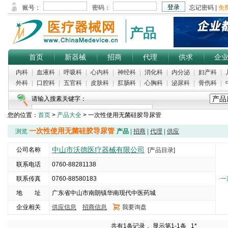
产品
首页
新器械
招商
代理
供求
企
内科
|
血液科
|
呼吸科
|
心内科
|
神经科
|
消化科
|
内分泌
|
妇产科
|
外科
|
口腔科
|
五官科
|
皮肤科
|
肛肠科
|
心胸科
|
泌尿科
|
骨伤科
|
请输入搜素关键字：
您的位置：
首页
>
产品大全
> 一次性使用无菌硅胶导尿管
一次性使用无菌硅胶导尿管
浏览
产品
|
招商
|
代理
|
供应
中山市沃德医疗器械有限公司
公司名称
[产品目录]
联系电话
0760-88281138
联系传真
0760-88580183
·
一
地 址
广东省中山市南朗镇华南现代中医药城
企业相关
供应信息
招商信息
我要询盘
5000
共有1条记录， 显示第1-1条
1*