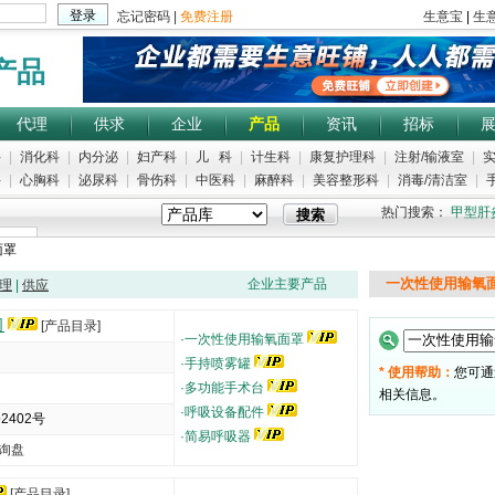
产品
代理
供求
企业
产品
资讯
招标
科
|
消化科
|
内分泌
|
妇产科
|
儿 科
|
计生科
|
康复护理科
|
注射/输液室
|
实
科
|
心胸科
|
泌尿科
|
骨伤科
|
中医科
|
麻醉科
|
美容整形科
|
消毒/清洁室
|
手
热门搜索：
甲型肝
面罩
一次性使用输氧
企业主要产品
理
|
供应
司
[产品目录]
·
一次性使用输氧面罩
·
手持喷雾罐
* 使用帮助：
您可通
·
多功能手术台
相关信息。
·
呼吸设备配件
402号
·
简易呼吸器
询盘
5000
[产品目录]