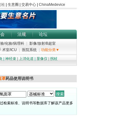
展会
法规
论坛
验/化验/病理科
|
影像/放射/B超室
 术室/ICU
|
医院系统
|
功能分类▼
炎
|
神经束
|
上消化道
|
显像仪
|
拐杖
面罩
药品使用说明书
过检索标准、说明书等数据库了解该产品更多