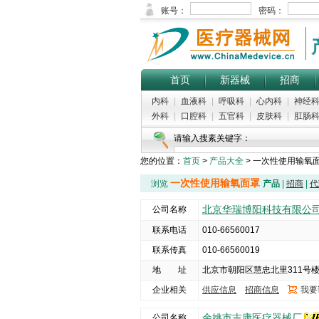
首页
新器械
招商
内科
|
血液科
|
呼吸科
|
心内科
|
神经
外科
|
口腔科
|
五官科
|
皮肤科
|
肛肠
请输入搜素关键字：
您的位置：
首页
>
产品大全
> 一次性使用输氧
一次性使用输氧面罩
浏览
产品
|
招商
|
代
北京华瑞博阳科技有限公
公司名称
联系电话
010-66560017
联系传真
010-66560019
地 址
北京市朝阳区慧忠北里311号楼2
企业相关
供应信息
招商信息
我要
余姚市吉康医疗器械厂
公司名称