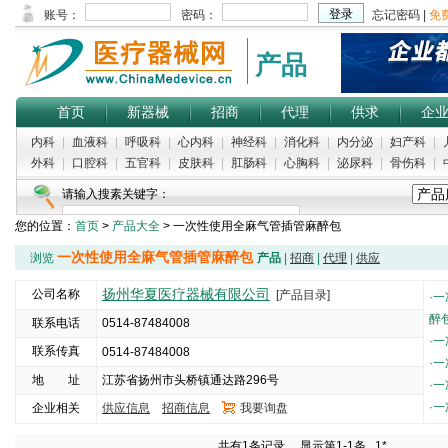
产品
首页
新器械
招商
代理
供求
企
内科
|
血液科
|
呼吸科
|
心内科
|
神经科
|
消化科
|
内分泌
|
妇产科
|
外科
|
口腔科
|
五官科
|
皮肤科
|
肛肠科
|
心胸科
|
泌尿科
|
骨伤科
|
请输入搜素关键字：
您的位置：
首页
>
产品大全
> 一次性使用全麻气管插管麻醉包
一次性使用全麻气管插管麻醉包
浏览
产品
|
招商
|
代理
|
供应
扬州华夏医疗器械有限公司
公司名称
[产品目录]
·
一
醉
联系电话
0514-87484008
·
一
联系传真
0514-87484008
·
一
地 址
江苏省扬州市头桥镇通达路296号
·
一
·
一
企业相关
供应信息
招商信息
我要询盘
5000
共有1条记录， 显示第1-1条
1*