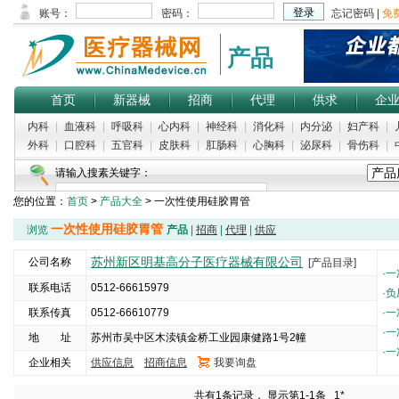
产品
首页
新器械
招商
代理
供求
企
内科
|
血液科
|
呼吸科
|
心内科
|
神经科
|
消化科
|
内分泌
|
妇产科
|
外科
|
口腔科
|
五官科
|
皮肤科
|
肛肠科
|
心胸科
|
泌尿科
|
骨伤科
|
请输入搜素关键字：
您的位置：
首页
>
产品大全
> 一次性使用硅胶胃管
热门搜索：
排卵测试片
|
经络协调诊疗系统
|
静电治疗膜
|
肛门垫
|
婴儿脐
一次性使用硅胶胃管
浏览
产品
|
招商
|
代理
|
供应
苏州新区明基高分子医疗器械有限公司
公司名称
[产品目录]
·
一
联系电话
0512-66615979
·
负
联系传真
0512-66610779
·
一
·
一
地 址
苏州市吴中区木渎镇金桥工业园康健路1号2幢
·
一
企业相关
供应信息
招商信息
我要询盘
5000
共有1条记录， 显示第1-1条
1*