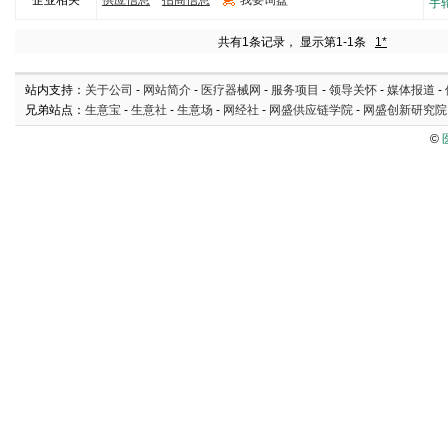
企业相关
供应信息
招商信息
我要询盘
5000
手
共有1条记录， 显示第1-1条
1*
站内支持：
关于公司
-
网站简介
-
医疗器械网
-
服务项目
-
领导关怀
-
媒体报道
-
兄弟站点：
生意宝
-
生意社
-
生意场
-
网经社
-
网盛供应链学院
-
网盛创新研究院
©