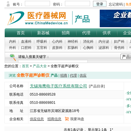
产品
首页
新器械
招商
代理
供求
企
内科
|
血液科
|
呼吸科
|
心内科
|
神经科
|
消化科
|
内分泌
|
妇产科
|
外科
|
口腔科
|
五官科
|
皮肤科
|
肛肠科
|
心胸科
|
泌尿科
|
骨伤科
|
请输入搜素关键字：
您的位置：
首页
>
产品大全
> 全数字超声诊断仪
全数字超声诊断仪
浏览
产品
|
招商
|
代理
|
供应
无锡海鹰电子医疗系统有限公司
公司名称
[产品目录]
·
全
联系电话
0510-88669528
·
H
联系传真
0510-88669801
·
多
地 址
江苏省无锡市滨湖区梁溪路18号
·
H
企业相关
供应信息
招商信息
我要询盘
5000
共有1条记录， 显示第1-1条
1*