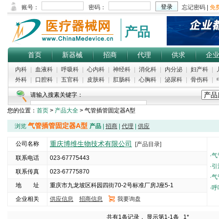
产品
首页
新器械
招商
代理
供求
企
内科
|
血液科
|
呼吸科
|
心内科
|
神经科
|
消化科
|
内分泌
|
妇产科
|
外科
|
口腔科
|
五官科
|
皮肤科
|
肛肠科
|
心胸科
|
泌尿科
|
骨伤科
|
请输入搜素关键字：
您的位置：
首页
>
产品大全
> 气管插管固定器A型
热门搜索：
耳内窥镜
|
新生儿监护仪
|
肛门管
|
胆固醇试剂盒
|
火罐
气管插管固定器A型
浏览
产品
|
招商
|
代理
|
供应
重庆博维生物技术有限公司
公司名称
[产品目录]
·
气
联系电话
023-67775443
·
引
联系传真
023-67775870
·
气
地 址
重庆市九龙坡区科园四街70-2号标准厂房J座5-1
·
呼
企业相关
供应信息
招商信息
我要询盘
5000
共有1条记录， 显示第1-1条
1*