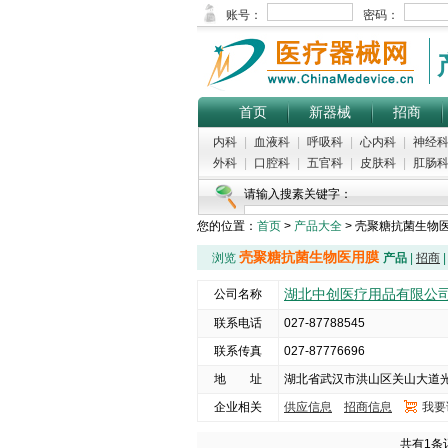
首页
新器械
招商
内科
|
血液科
|
呼吸科
|
心内科
|
神经
外科
|
口腔科
|
五官科
|
皮肤科
|
肛肠
请输入搜素关键字：
您的位置：
首页
>
产品大全
> 壳聚糖抗菌生物
热门搜索：
血压表
|
中心供气系统
|
前
壳聚糖抗菌生物医用膜
浏览
产品
|
招商
湖北中创医疗用品有限公
公司名称
联系电话
027-87788545
联系传真
027-87776696
地 址
湖北省武汉市洪山区关山大道光
企业相关
供应信息
招商信息
我要
共有1条