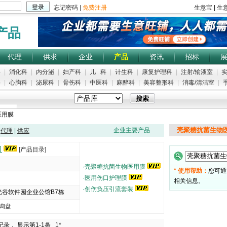
产品
代理
供求
企业
产品
资讯
招标
科
|
消化科
|
内分泌
|
妇产科
|
儿 科
|
计生科
|
康复护理科
|
注射/输液室
|
实
科
|
心胸科
|
泌尿科
|
骨伤科
|
中医科
|
麻醉科
|
美容整形科
|
消毒/清洁室
|
手
医用膜
列腺治疗仪
|
皮肤扩张器
|
膀胱镜
壳聚糖抗菌生物
企业主要产品
|
代理
|
供应
司
[产品目录]
·
壳聚糖抗菌生物医用膜
* 使用帮助：
您可通
·
医用伤口护理膜
相关信息。
·
创伤负压引流套装
谷软件园企业公馆B7栋
询盘
5000
记录， 显示第1-1条
1*