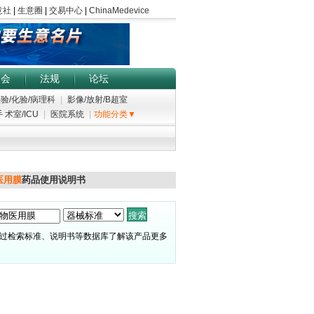
展会
法规
论坛
验/化验/病理科
|
影像/放射/B超室
 术室/ICU
|
医院系统
|
功能分类▼
医用膜
药品使用说明书
过检索标准、说明书等数据库了解该产品更多