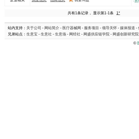
企业相关
供应信息
招商信息
我要询盘
5000
·
宫
共有1条记录， 显示第1-1条
1*
站内支持：
关于公司
-
网站简介
-
医疗器械网
-
服务项目
-
领导关怀
-
媒体报道
-
兄弟站点：
生意宝
-
生意社
-
生意场
-
网经社
-
网盛供应链学院
-
网盛创新研究院
©