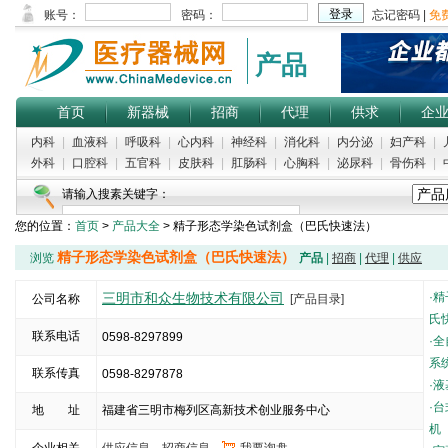
产品
首页
新器械
招商
代理
供求
企
内科
|
血液科
|
呼吸科
|
心内科
|
神经科
|
消化科
|
内分泌
|
妇产科
|
外科
|
口腔科
|
五官科
|
皮肤科
|
肛肠科
|
心胸科
|
泌尿科
|
骨伤科
|
请输入搜素关键字：
您的位置：
首页
>
产品大全
> 精子形态学染色试剂盒（巴氏快速法）
精子形态学染色试剂盒（巴氏快速法）
浏览
产品
|
招商
|
代理
|
供应
三明市和众生物技术有限公司
·
精
公司名称
[产品目录]
氏
联系电话
0598-8297899
·
全
系
联系传真
0598-8297878
·
液
·
台
地 址
福建省三明市梅列区高新技术创业服务中心
机