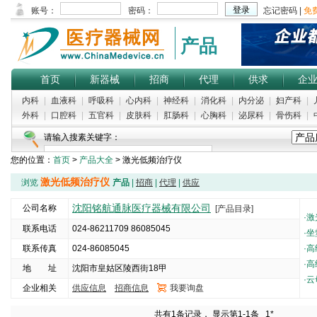
产品
首页
新器械
招商
代理
供求
企
内科
|
血液科
|
呼吸科
|
心内科
|
神经科
|
消化科
|
内分泌
|
妇产科
|
外科
|
口腔科
|
五官科
|
皮肤科
|
肛肠科
|
心胸科
|
泌尿科
|
骨伤科
|
请输入搜素关键字：
您的位置：
首页
>
产品大全
> 激光低频治疗仪
激光低频治疗仪
浏览
产品
|
招商
|
代理
|
供应
沈阳铭航通脉医疗器械有限公司
公司名称
[产品目录]
·
激
联系电话
024-86211709 86085045
·
坐
联系传真
024-86085045
·
高
·
高
地 址
沈阳市皇姑区陵西街18甲
·
云
企业相关
供应信息
招商信息
我要询盘
5000
共有1条记录， 显示第1-1条
1*