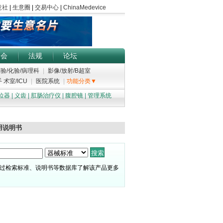
展会
法规
论坛
验/化验/病理科
|
影像/放射/B超室
 术室/ICU
|
医院系统
|
功能分类▼
位器
|
义齿
|
肛肠治疗仪
|
腹腔镜
|
管理系统
用说明书
过检索标准、说明书等数据库了解该产品更多