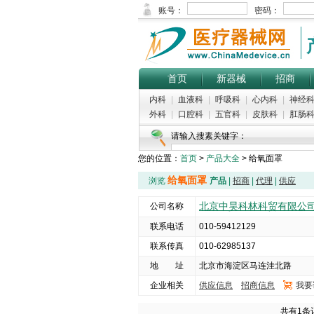
首页
新器械
招商
内科
|
血液科
|
呼吸科
|
心内科
|
神经
外科
|
口腔科
|
五官科
|
皮肤科
|
肛肠
请输入搜素关键字：
您的位置：
首页
>
产品大全
> 给氧面罩
给氧面罩
浏览
产品
|
招商
|
代理
|
供应
北京中昊科林科贸有限公
公司名称
联系电话
010-59412129
联系传真
010-62985137
地 址
北京市海淀区马连洼北路
企业相关
供应信息
招商信息
我要
共有1条