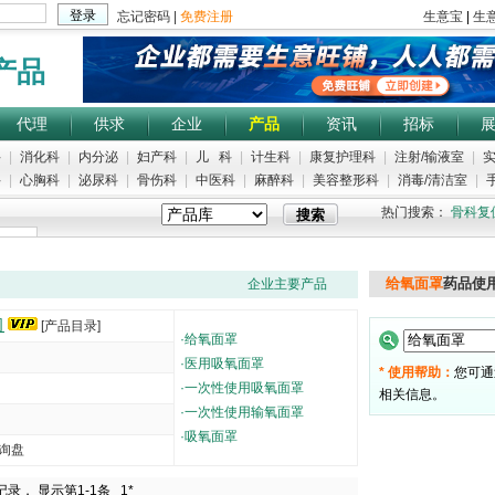
产品
代理
供求
企业
产品
资讯
招标
科
|
消化科
|
内分泌
|
妇产科
|
儿 科
|
计生科
|
康复护理科
|
注射/输液室
|
实
科
|
心胸科
|
泌尿科
|
骨伤科
|
中医科
|
麻醉科
|
美容整形科
|
消毒/清洁室
|
手
热门搜索：
骨科复
给氧面罩
药品使
企业主要产品
司
[产品目录]
·
给氧面罩
·
医用吸氧面罩
* 使用帮助：
您可通
·
一次性使用吸氧面罩
相关信息。
·
一次性使用输氧面罩
·
吸氧面罩
询盘
5000
记录， 显示第1-1条
1*