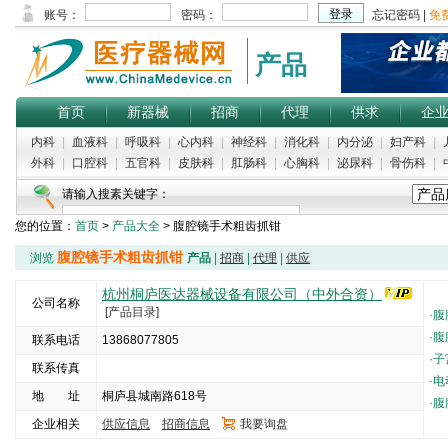
产品
首页
新器械
招商
代理
供求
企
内科
|
血液科
|
呼吸科
|
心内科
|
神经科
|
消化科
|
内分泌
|
妇产科
|
外科
|
口腔科
|
五官科
|
皮肤科
|
肛肠科
|
心胸科
|
泌尿科
|
骨伤科
|
请输入搜素关键字：
您的位置：
首页
>
产品大全
> 腹腔镜手术粗齿抓钳
腹腔镜手术粗齿抓钳
浏览
产品
|
招商
|
代理
|
供应
杭州桐庐医达器械设备有限公司（中外合资）
公司名称
[产品目录]
·
腹
·
腹
联系电话
13868077805
·
子
联系传真
·
电
地 址
桐庐县城南路618号
·
腹
企业相关
供应信息
招商信息
我要询盘
5000