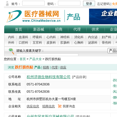
产品
首页
新器械
招商
代理
供求
企
内科
|
血液科
|
呼吸科
|
心内科
|
神经科
|
消化科
|
内分泌
|
妇产科
|
外科
|
口腔科
|
五官科
|
皮肤科
|
肛肠科
|
心胸科
|
泌尿科
|
骨伤科
|
请输入搜素关键字：
您的位置：
首页
>
产品大全
> 跌打损伤贴
跌打损伤贴
浏览
产品
|
招商
|
代理
|
供应
杭州济德生物科技有限公司
公司名称
[产品目录]
·
跌
联系电话
0571-87042836
·
骨
联系传真
0571-87042836
·
风
·
腰
地 址
杭州市拱墅区杭办大厦一号楼五H座
·
颈
企业相关
供应信息
招商信息
我要询盘
5000
台州市冈本医疗器械有限公司
公司名称
[产品目录]