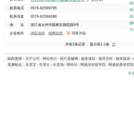
·
跌
联系电话
0576-82569795
·
肩
联系传真
0576-82568388
·
风
·
腰
地 址
浙江省台州市路桥区路院路9号
·
天
企业相关
供应信息
招商信息
我要询盘
5000
共有2条记录， 显示第1-2条
1*
站内支持：
关于公司
-
网站简介
-
医疗器械网
-
服务项目
-
领导关怀
-
媒体报道
-
兄弟站点：
生意宝
-
生意社
-
生意场
-
网经社
-
网盛供应链学院
-
网盛创新研究院
©