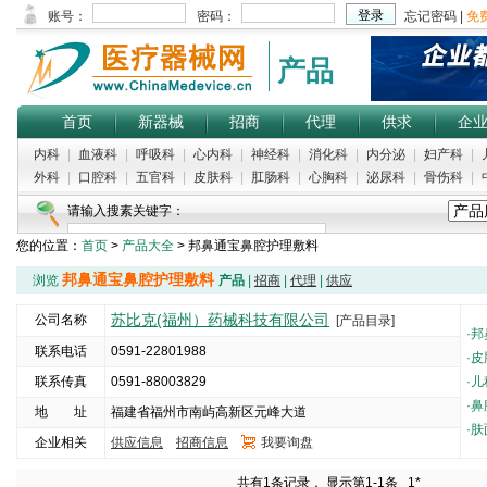
产品
首页
新器械
招商
代理
供求
企
内科
|
血液科
|
呼吸科
|
心内科
|
神经科
|
消化科
|
内分泌
|
妇产科
|
外科
|
口腔科
|
五官科
|
皮肤科
|
肛肠科
|
心胸科
|
泌尿科
|
骨伤科
|
请输入搜素关键字：
您的位置：
首页
>
产品大全
> 邦鼻通宝鼻腔护理敷料
邦鼻通宝鼻腔护理敷料
浏览
产品
|
招商
|
代理
|
供应
苏比克(福州）药械科技有限公司
公司名称
[产品目录]
·
邦
联系电话
0591-22801988
·
皮
联系传真
0591-88003829
·
儿
·
鼻
地 址
福建省福州市南屿高新区元峰大道
·
肤
企业相关
供应信息
招商信息
我要询盘
5000
共有1条记录， 显示第1-1条
1*