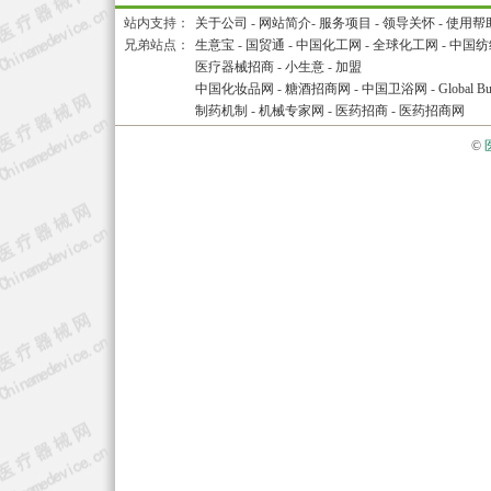
站内支持：
关于公司
-
网站简介
-
服务项目
-
领导关怀
-
使用帮
兄弟站点：
生意宝
-
国贸通
-
中国化工网
-
全球化工网
-
中国纺
医疗器械招商
-
小生意
-
加盟
中国化妆品网
-
糖酒招商网
-
中国卫浴网
-
Global Bu
制药机制
-
机械专家网
-
医药招商
-
医药招商网
©