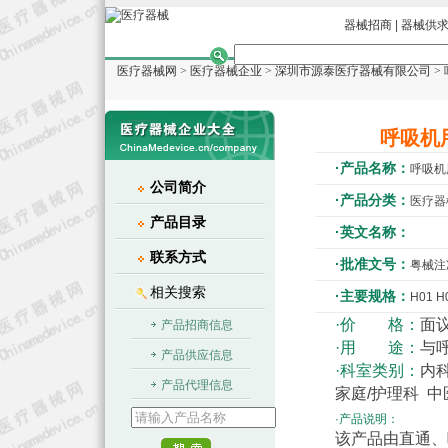
器械招商
|
器械供
医疗器械网
>
医疗器械企业
>
深圳市源泰医疗器械有限公司
>
呼吸机
·产品名称：
呼吸机
公司简介
·产品分类：
医疗器
产品目录
·英文名称：
联系方式
·批准文号：
粤械注准2
相关搜索
·主要规格：
H01 H
·价 格：
面
产品招商信息
·用 途：
与
产品供应信息
·科室类别：
内科
产品代理信息
家庭/护理科 中
·产品说明：
该产品由直通、