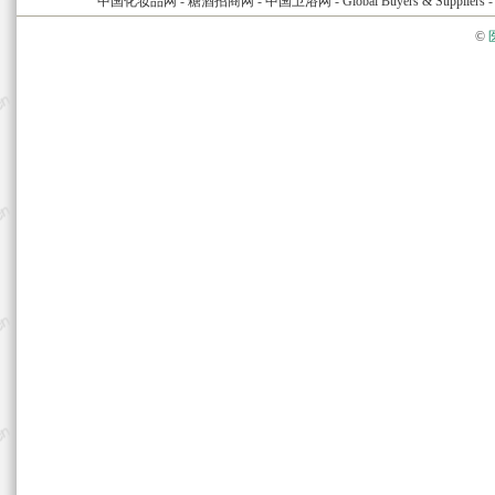
中国化妆品网
-
糖酒招商网
-
中国卫浴网
-
Global Buyers & Suppliers
©