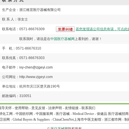
联系方式
生产企业：
浙江格宜医疗器械有限公司
联 系 人：张女士
联系电话：0571-86676309
若您发现该公司信息有误，可点此
联系我时，请说是在
中国医疗器械网
上看到的，谢谢！
手 机：0571-86676310
联系传真：0571-86676303
电子邮件：
ivy-chen@zjgeyi.com
公司网址：http://www.zjgeyi.com
单位地址：杭州市滨江区楚天路190号
邮政编码：310051
领导关怀
-
使用帮助
-
意见反馈
-
法律声明
-
友情链接
-
联系我们
球化工网
-
中国纺织网
-
中国服装网
-
医疗器械
-
Medical Device
-
保健品
医疗器械招商
卫浴网
-
Global Buyers & Suppliers
-
ChinaChemNet
上海市中医文献馆
-
浙江都市网
-
制
©
医疗器械网
版权所有