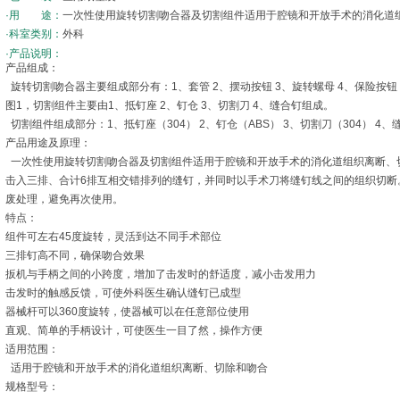
·用 途：
一次性使用旋转切割吻合器及切割组件适用于腔镜和开放手术的消化道
·科室类别：
外科
·产品说明：
产品组成：
旋转切割吻合器主要组成部分有：1、套管 2、摆动按钮 3、旋转螺母 4、保险按钮 
图1，切割组件主要由1、抵钉座 2、钉仓 3、切割刀 4、缝合钉组成。
切割组件组成部分：1、抵钉座（304） 2、钉仓（ABS） 3、切割刀（304） 4、
产品用途及原理：
一次性使用旋转切割吻合器及切割组件适用于腔镜和开放手术的消化道组织离断、
击入三排、合计6排互相交错排列的缝钉，并同时以手术刀将缝钉线之间的组织切断
废处理，避免再次使用。
特点：
组件可左右45度旋转，灵活到达不同手术部位
三排钉高不同，确保吻合效果
扳机与手柄之间的小跨度，增加了击发时的舒适度，减小击发用力
击发时的触感反馈，可使外科医生确认缝钉已成型
器械杆可以360度旋转，使器械可以在任意部位使用
直观、简单的手柄设计，可使医生一目了然，操作方便
适用范围：
适用于腔镜和开放手术的消化道组织离断、切除和吻合
规格型号：