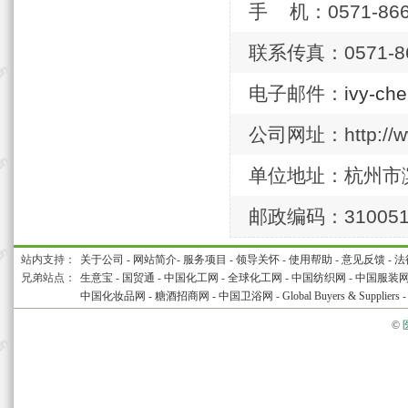
手 机：0571-866
联系传真：0571-86
电子邮件：
ivy-ch
公司网址：http://ww
单位地址：杭州市
邮政编码：31005
站内支持：
关于公司
-
网站简介
-
服务项目
-
领导关怀
-
使用帮助
-
意见反馈
-
法
兄弟站点：
生意宝
-
国贸通
-
中国化工网
-
全球化工网
-
中国纺织网
-
中国服装
中国化妆品网
-
糖酒招商网
-
中国卫浴网
-
Global Buyers & Suppliers
©