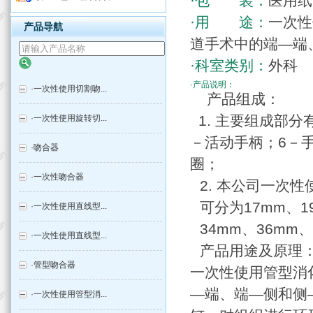
·包 装：
医用纸
·用 途：
一次性
产品导航
道手术中的端—端
·科室类别：
外科
·产品说明：
·
一次性使用切割吻...
产品组成：
1. 主要组成部分
·
一次性使用旋转切...
－活动手柄；6－手
·
吻合器
圈；
·
一次性吻合器
2. 本公司一次
可分为17mm、1
·
一次性使用直线型...
34mm、36mm
·
一次性使用直线型...
产品用途及原理
·
管型吻合器
一次性使用管型消
—端、端—侧和侧
·
一次性使用管型消...