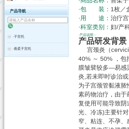
·商品名称：
善柔子
·包 装：
1枚／
产品导航
·用 途：
治疗宫
·科室类别：
妇/产
·产品说明：
·
子宫托
产品研发背景
宫颈炎（cervi
·
善柔子宫托
40% ～ 50%
膜皱襞较多—易感
炎,若未即时诊治
为子宫颈管黏液脓
素药物治疗，由于
复使用可能导致阴
光、冷冻)主要针
窄、粘连、不孕、