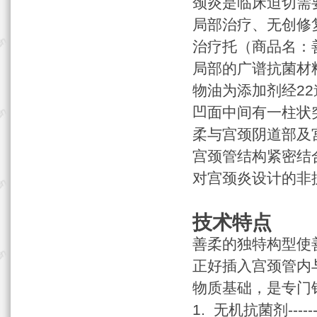
颈炎是临床迫切需
局部治疗、无创修
治疗托（商品名：
局部的广谱抗菌材
物油为添加剂经2
凹面中间有一柱状
柔与宫颈阴道部及
宫颈管结构紧密结
对宫颈炎设计的非
技术特点
善柔的独特构型使
正好插入宫颈管内
物质基础，是专门
1. 无机抗菌剂-