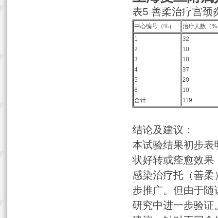
表5 善柔治疗宫颈
中心编号（%）
治疗人数（%
1
32
2
10
3
10
4
37
5
20
6
10
合计
119
结论及建议：
本试验结果初步表明，
状好转或痊愈效果
感染治疗托（善柔
步推广。但由于随
研究中进一步验证