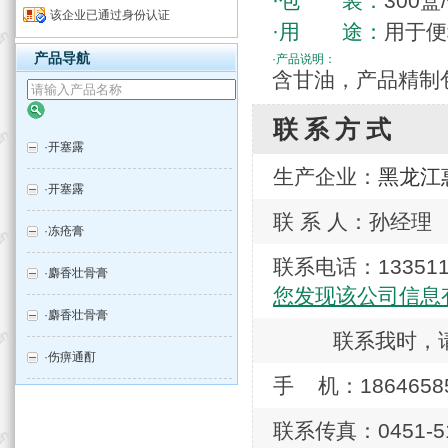
·包 装：
300盒
该企业已通过身份认证
·用 途：
用于便
产品导航
·产品说明：
含甘油，产品精制
联系方式
·
开塞露
生产企业：
黑龙江
·
开塞露
联 系 人：孙经理
·
冻疮膏
联系电话：133511
·
麝香壮骨膏
您发现该公司信息
·
麝香壮骨膏
联系我时，
·
伤痹通酊
手 机：186465858
联系传真：0451-51